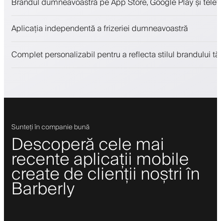
Brandul dumneavoastră pe App Store, Google Play și telefo
Plăți, depozit de securitate
Vinde produse de înfrumusețare
Aplicația independentă a frizeriei dumneavoastră
Implică clienții cu un program de loialitate
Notificări push, SMS și email
Complet personalizabil pentru a reflecta stilul brandului tă
Sunteți în companie bună
Descoperă cele mai
recente aplicații mobile
create de clienții noștri în
Barberly