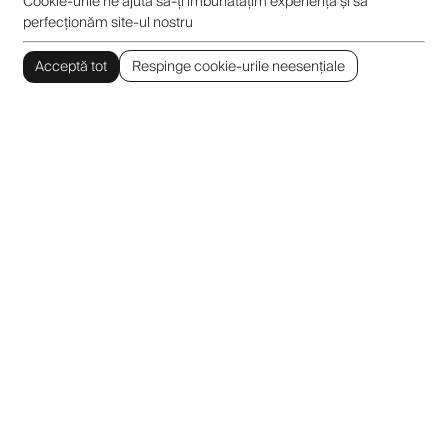
Cookie-urile ne ajută să-ți îmbunătățim experiența și să
perfecționăm site-ul nostru
Acceptă tot
Respinge cookie-urile neesențiale