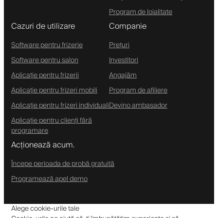
Program de loialitate
Cazuri de utilizare
Companie
Software pentru frizerie
Prețuri
Software pentru salon
Investitori
Aplicație pentru frizerii
Angajăm
Aplicație pentru frizeri mobili
Program de afiliere
Aplicație pentru frizeri individuali
Devino ambasador
Aplicație pentru clienți fără
programare
Acționează acum.
Începe perioada de probă gratuită
Programează apel demo
Alege cookie-urile tale