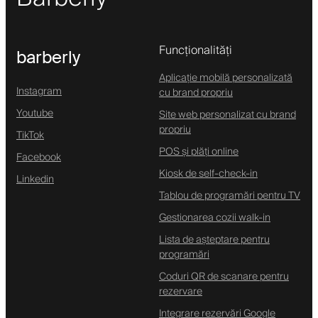
Funcționalități
barberly
Aplicație mobilă personalizată
Instagram
cu brand propriu
Youtube
Site web personalizat cu brand
propriu
TikTok
POS și plăți online
Facebook
Kiosk de self-check-in
Linkedin
Tablou de programări pentru TV
Gestionarea cozii walk-in
Lista de așteptare pentru
programări
Coduri QR de scanare pentru
rezervare
Integrare rezervări Google