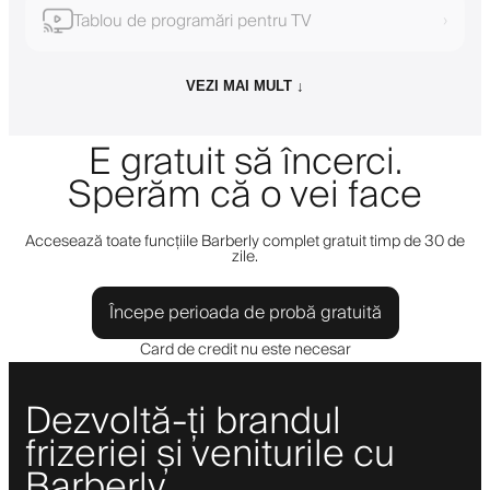
Tablou de programări pentru TV
›
VEZI MAI MULT ↓
E gratuit să încerci.
Sperăm că o vei face
Accesează toate funcțiile Barberly complet gratuit timp de 30 de
zile.
Începe perioada de probă gratuită
Card de credit nu este necesar
Dezvoltă-ți brandul
frizeriei și veniturile cu
Barberly