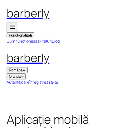
barberly
Funcționalități
Cum funcționează
Prețuri
Blog
barberly
Română
Olanda
Autentificare
Înregistrează-te
Aplicație mobilă