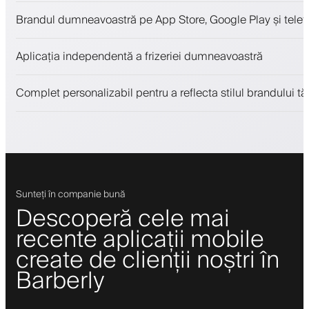
Programări și lista de așteptare
Brandul dumneavoastră pe App Store, Google Play și telefo
Plăți, depozit de securitate
Vinde produse de înfrumusețare
Aplicația independentă a frizeriei dumneavoastră
Implică clienții cu un program de loialitate
Notificări push, SMS și email
Complet personalizabil pentru a reflecta stilul brandului tă
Sunteți în companie bună
Descoperă cele mai
recente aplicații mobile
create de clienții noștri în
Barberly