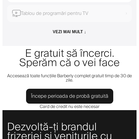
Tablou de programări pentru TV
›
VEZI MAI MULT ↓
E gratuit să încerci.
Sperăm că o vei face
Accesează toate funcțiile Barberly complet gratuit timp de 30 de
zile.
Începe perioada de probă gratuită
Card de credit nu este necesar
Dezvoltă-ți brandul
frizeriei și veniturile cu