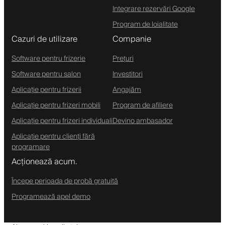
Integrare rezervări Google
Program de loialitate
Cazuri de utilizare
Companie
Software pentru frizerie
Prețuri
Software pentru salon
Investitori
Aplicație pentru frizerii
Angajăm
Aplicație pentru frizeri mobili
Program de afiliere
Aplicație pentru frizeri individuali
Devino ambasador
Aplicație pentru clienți fără
programare
Acționează acum.
Începe perioada de probă gratuită
Programează apel demo