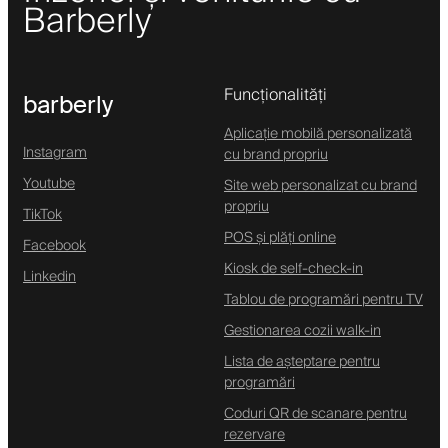
Barberly
Funcționalități
barberly
Aplicație mobilă personalizată
Instagram
cu brand propriu
Youtube
Site web personalizat cu brand
propriu
TikTok
POS și plăți online
Facebook
Kiosk de self-check-in
Linkedin
Tablou de programări pentru TV
Gestionarea cozii walk-in
Lista de așteptare pentru
programări
Coduri QR de scanare pentru
rezervare