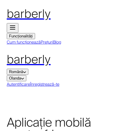
barberly
Funcționalități
Cum funcționează
Prețuri
Blog
barberly
Română
Olanda
Autentificare
Înregistrează-te
Aplicație mobilă