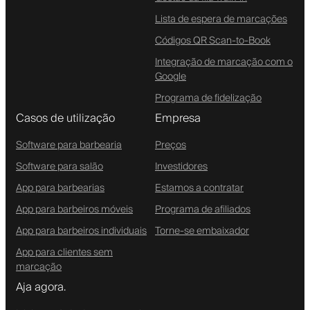
Lista de espera de marcações
Códigos QR Scan-to-Book
Integração de marcação com o
Google
Programa de fidelização
Casos de utilização
Empresa
Software para barbearia
Preços
Software para salão
Investidores
App para barbearias
Estamos a contratar
App para barbeiros móveis
Programa de afiliados
App para barbeiros individuais
Torne-se embaixador
App para clientes sem
marcação
Aja agora.