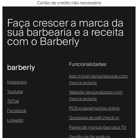
Cartão de crédito não necessário
Faça crescer a marca da
sua barbearia e a receita
com o Barberly
Funcionalidades
barberly
App móvel personalizada com
Instagram
marca própria
Youtube
Website personalizado com
marca própria
TikTok
POS e pagamentos online
Facebook
Quiosque de self check-in
Linkedin
Painel de marcações para TV
Gestão da fila walk-in