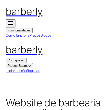
barberly
Funcionalidades
Como funciona
Preços
Blogue
barberly
Português
Países Baixos
Iniciar sessão
Registar
Website de barbearia