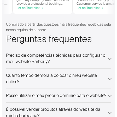
n
given my company what I needed to
barbers. Worth every pe
een able
provide a professional booking
Customer service is a
experience for my clients. Their
helps with everything o
Ler no Trustpilot →
Ler no Trustpilot →
, and have
team has been exceptional,
they need. Definitely 
wait-list.
responsive, and helpful.
ed app. I
ings!
Compilado a partir das questões mais frequentes recebidas pela
nossa equipa de suporte
Perguntas frequentes
Preciso de competências técnicas para configurar o
meu website Barberly?
Quanto tempo demora a colocar o meu website
online?
Posso utilizar o meu próprio domínio para o website?
É possível vender produtos através do website da
minha barbearia?