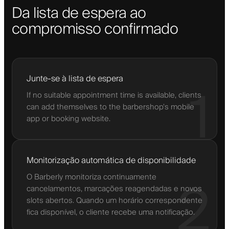
Da lista de espera ao
compromisso confirmado
Junte-se à lista de espera
1
If no suitable appointment time is available, clients
can add themselves to the barbershop’s mobile
app or booking website.
Monitorização automática de disponibilidade
O Barberly monitoriza continuamente
2
cancelamentos, marcações reagendadas e novos
slots abertos. Quando um horário correspondente
fica disponível, o cliente recebe uma notificação.