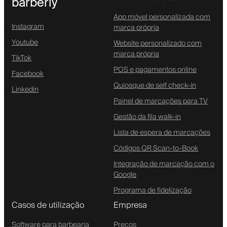
barberly
App móvel personalizada com
Instagram
marca própria
Youtube
Website personalizado com
marca própria
TikTok
POS e pagamentos online
Facebook
Quiosque de self check-in
Linkedin
Painel de marcações para TV
Gestão da fila walk-in
Lista de espera de marcações
Códigos QR Scan-to-Book
Integração de marcação com o
Google
Programa de fidelização
Casos de utilização
Empresa
Software para barbearia
Preços