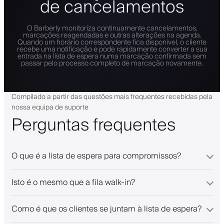
de cancelamentos
O Barberly monitoriza continuamente cancelamentos,
marcações reagendadas e outras alterações na agenda.
Quando um horário correspondente fica disponível, o cliente
recebe uma notificação e pode rapidamente converter a sua
entrada na lista de espera numa marcação confirmada sem
passar pelo processo completo de marcação novamente.
Compilado a partir das questões mais frequentes recebidas pela
nossa equipa de suporte
Perguntas frequentes
O que é a lista de espera para compromissos?
Isto é o mesmo que a fila walk-in?
Como é que os clientes se juntam à lista de espera?