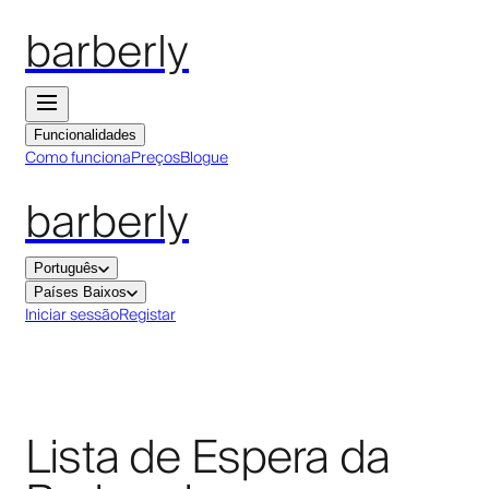
barberly
Funcionalidades
Como funciona
Preços
Blogue
barberly
Português
Países Baixos
Iniciar sessão
Registar
Lista de Espera da