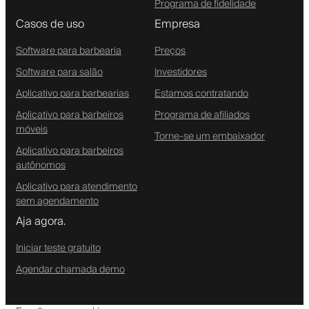
Programa de fidelidade
Casos de uso
Empresa
Software para barbearia
Preços
Software para salão
Investidores
Aplicativo para barbearias
Estamos contratando
Aplicativo para barbeiros
Programa de afiliados
móveis
Torne-se um embaixador
Aplicativo para barbeiros
autônomos
Aplicativo para atendimento
sem agendamento
Aja agora.
Iniciar teste gratuito
Agendar chamada demo