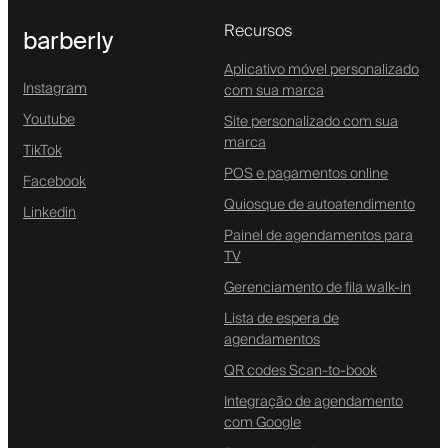
Recursos
barberly
Aplicativo móvel personalizado
Instagram
com sua marca
Youtube
Site personalizado com sua
marca
TikTok
POS e pagamentos online
Facebook
Quiosque de autoatendimento
Linkedin
Painel de agendamentos para
TV
Gerenciamento de fila walk-in
Lista de espera de
agendamentos
QR codes Scan-to-book
Integração de agendamento
com Google