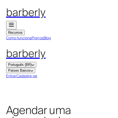
barberly
Recursos
Como funciona
Preços
Blog
barberly
Português (BR)
Países Baixos
Entrar
Cadastre-se
Agendar uma