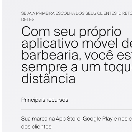
SEJA A PRIMEIRA ESCOLHA DOS SEUS CLIENTES, DIRET
DELES
Com seu próprio
aplicativo móvel d
barbearia, você es
sempre a um toqu
distância
Principais recursos
Agendamentos e lista de espera
Sua marca na App Store, Google Play e nos c
Pagamentos, depósito caução
dos clientes
Venda produtos de beleza