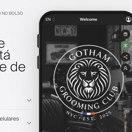
O NO BOLSO
e
tá
e de
elulares