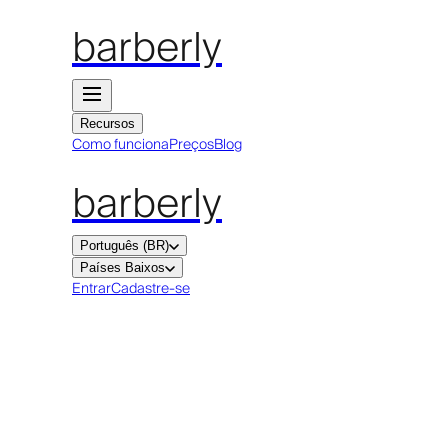
barberly
Recursos
Como funciona
Preços
Blog
barberly
Português (BR)
Países Baixos
Entrar
Cadastre-se