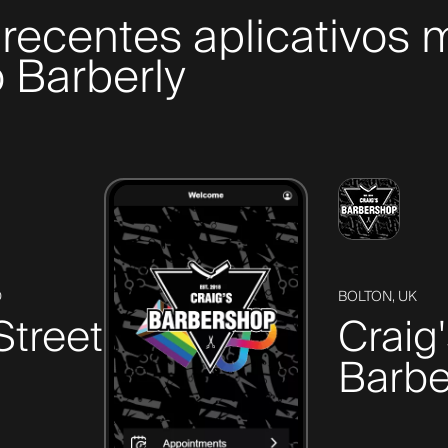
recentes aplicativos 
 Barberly
D
BOLTON, UK
Street
Craig
Barbe