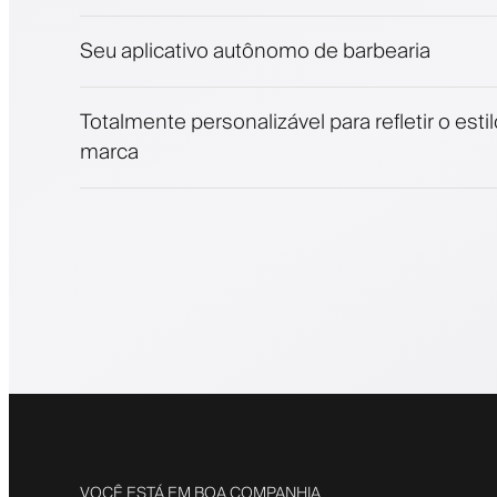
Envolva clientes com um programa de fide
Notificações push, SMS e email
Seu aplicativo autônomo de barbearia
Totalmente personalizável para refletir o esti
marca
VOCÊ ESTÁ EM BOA COMPANHIA