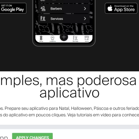
mples, mas poderosa e
aplicativo
Prepare seu aplicativo para Natal, Halloween, Páscoa e outros feriado
dos do aplicativo em poucos cliques. Veja tutoriais em vídeo para conhec