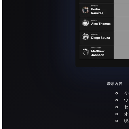
表示内容
今
ウ
セ
オ
現