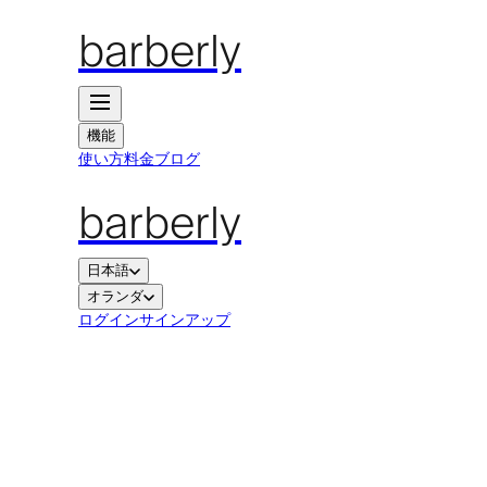
barberly
機能
使い方
料金
ブログ
barberly
日本語
オランダ
ログイン
サインアップ