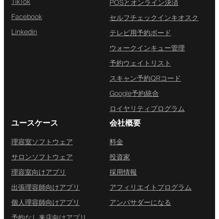
TikTok
POSとオンライン決済
Facebook
セルフチェックインキオスク
Linkedin
テレビ用予約ボード
ウォークインキュー管理
予約ウェイトリスト
スキャン予約QRコード
Google予約統合
ロイヤリティプログラム
ユースケース
会社概要
理容室ソフトウェア
料金
サロンソフトウェア
投資家
理容室向けアプリ
採用情報
出張理容師向けアプリ
アフィリエイトプログラム
個人理容師向けアプリ
アンバサダーになる
予約なし来店向けアプリ