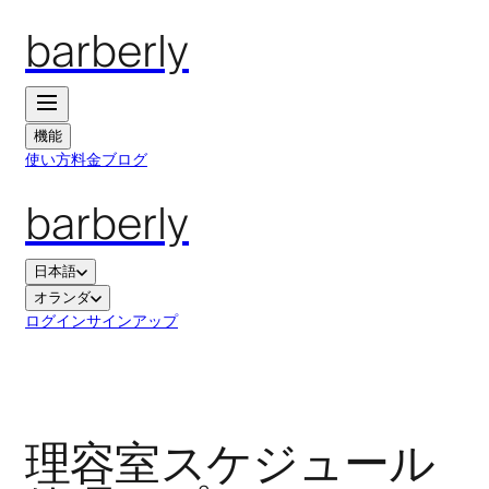
barberly
機能
使い方
料金
ブログ
barberly
日本語
オランダ
ログイン
サインアップ
理容室スケジュール