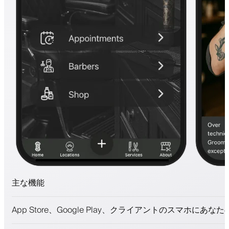
主な機能
予約とウェイトリスト
App Store、Google Play、クライアントのスマホにあな
支払い、保証金