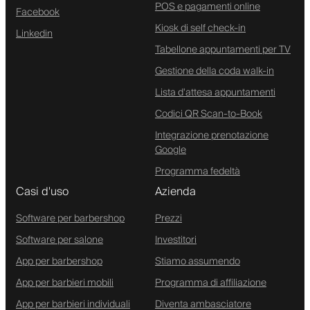
POS e pagamenti online
Facebook
Kiosk di self check-in
Linkedin
Tabellone appuntamenti per TV
Gestione della coda walk-in
Lista d'attesa appuntamenti
Codici QR Scan-to-Book
Integrazione prenotazione
Google
Programma fedeltà
Casi d'uso
Azienda
Software per barbershop
Prezzi
Software per salone
Investitori
App per barbershop
Stiamo assumendo
App per barbieri mobili
Programma di affiliazione
App per barbieri individuali
Diventa ambasciatore