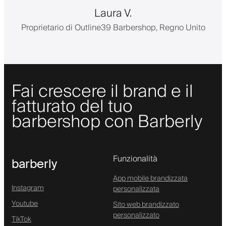
Laura V.
Proprietario di Outline39 Barbershop, Regno Unito
Fai crescere il brand e il
fatturato del tuo
barbershop con Barberly
Funzionalità
barberly
App mobile brandizzata
Instagram
personalizzata
Youtube
Sito web brandizzato
personalizzato
TikTok