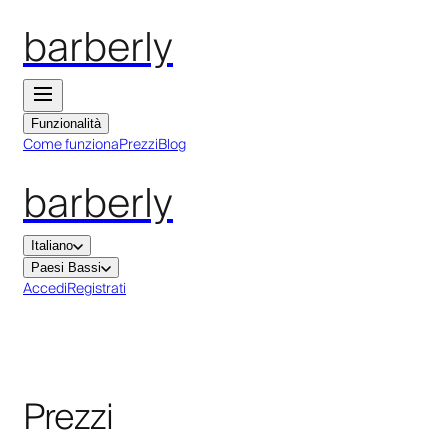
barberly
Funzionalità
Come funziona
Prezzi
Blog
barberly
Italiano
Paesi Bassi
Accedi
Registrati
Prezzi