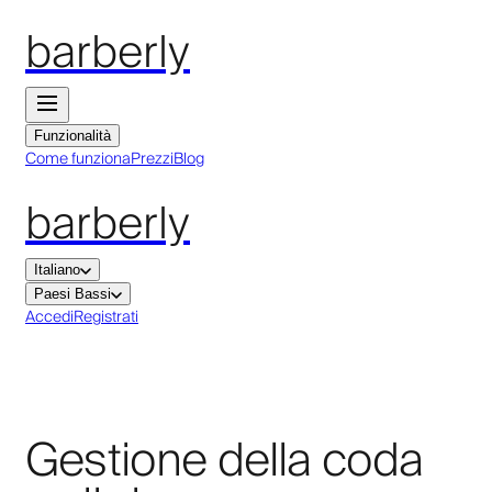
barberly
Funzionalità
Come funziona
Prezzi
Blog
barberly
Italiano
Paesi Bassi
Accedi
Registrati
Gestione della coda