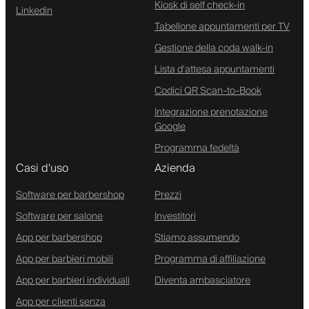
Kiosk di self check-in
Linkedin
Tabellone appuntamenti per TV
Gestione della coda walk-in
Lista d'attesa appuntamenti
Codici QR Scan-to-Book
Integrazione prenotazione
Google
Programma fedeltà
Casi d'uso
Azienda
Software per barbershop
Prezzi
Software per salone
Investitori
App per barbershop
Stiamo assumendo
App per barbieri mobili
Programma di affiliazione
App per barbieri individuali
Diventa ambasciatore
App per clienti senza