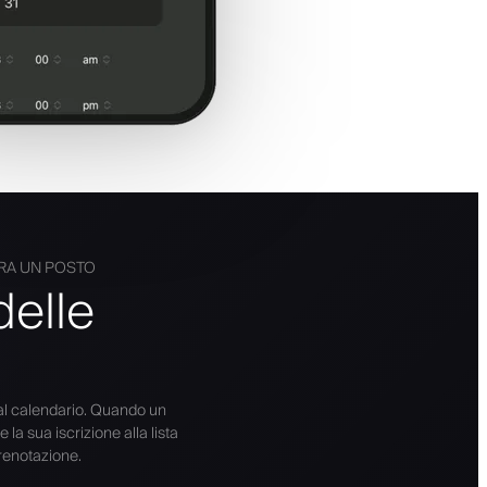
ERA UN POSTO
delle
al calendario. Quando un
la sua iscrizione alla lista
renotazione.