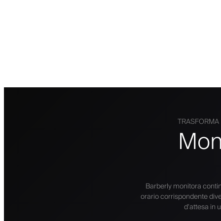
TRASFORMA L
Moni
Barberly monitora conti
orario corrispondente diven
d'attesa in