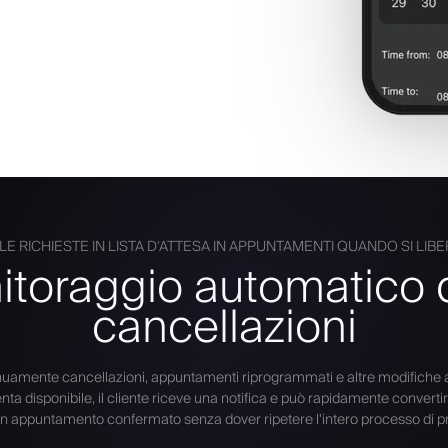
E RICHIESTE IN LISTA D'ATTESA IN APPUNTAMENTI QUANDO SI LIB
toraggio automatico 
cancellazioni
nuamente cancellazioni, appuntamenti riprogrammati e altre modifiche 
ta disponibile, il cliente riceve una notifica e può rapidamente convertire 
 un appuntamento confermato senza dover ripetere l'intero processo di p