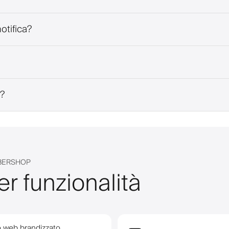
otifica?
a?
RBERSHOP
r funzionalità
o web brandizzato