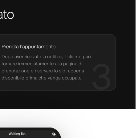
ato
Prenota l'appuntamento
Dopo aver ricevuto la notifica, il cliente può
3
tornare immediatamente alla pagina di
prenotazione e riservare lo slot appena
disponibile prima che venga occupato.