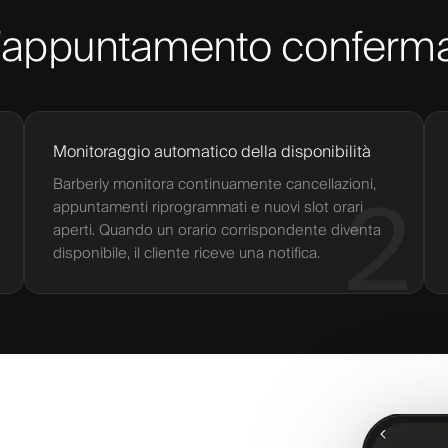
 all'appuntamento conferm
Monitoraggio automatico della disponibilità
Barberly monitora continuamente cancellazioni,
1
2
appuntamenti riprogrammati e nuovi slot orari
aperti. Quando un orario corrispondente diventa
disponibile, il cliente riceve una notifica.