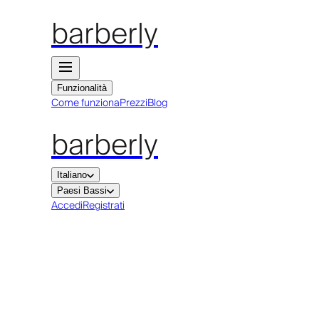
barberly
Funzionalità
Come funziona
Prezzi
Blog
barberly
Italiano
Paesi Bassi
Accedi
Registrati