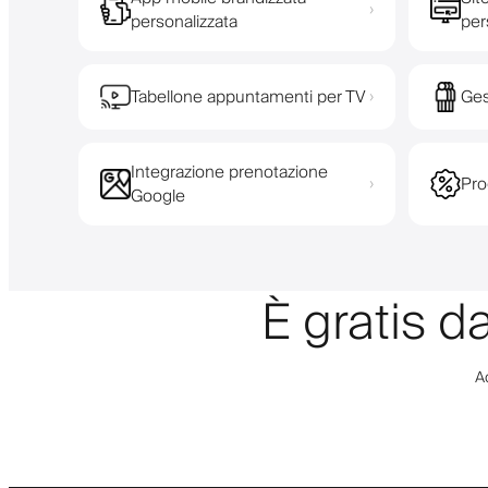
›
personalizzata
per
Tabellone appuntamenti per TV
Ges
›
Integrazione prenotazione
Pro
›
Google
È gratis d
Ac