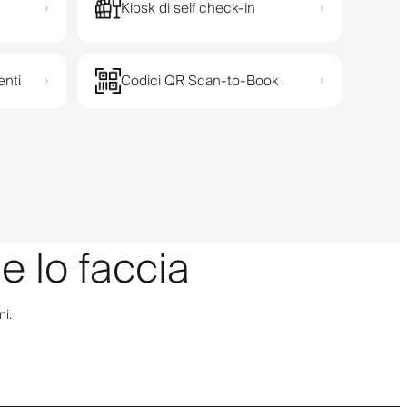
Kiosk di self check-in
›
›
enti
Codici QR Scan-to-Book
›
›
e lo faccia
ni.