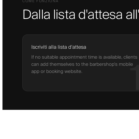
COME FUNZIONA
Dalla lista d'attesa
Iscriviti alla lista d'attesa
If no suitable appointment time is available, clients
can add themselves to the barbershop’s mobile
app or booking website.