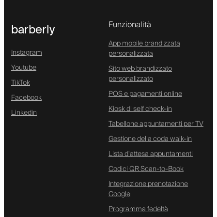
Funzionalità
barberly
App mobile brandizzata
Instagram
personalizzata
Youtube
Sito web brandizzato
personalizzato
TikTok
POS e pagamenti online
Facebook
Kiosk di self check-in
Linkedin
Tabellone appuntamenti per TV
Gestione della coda walk-in
Lista d'attesa appuntamenti
Codici QR Scan-to-Book
Integrazione prenotazione
Google
Programma fedeltà