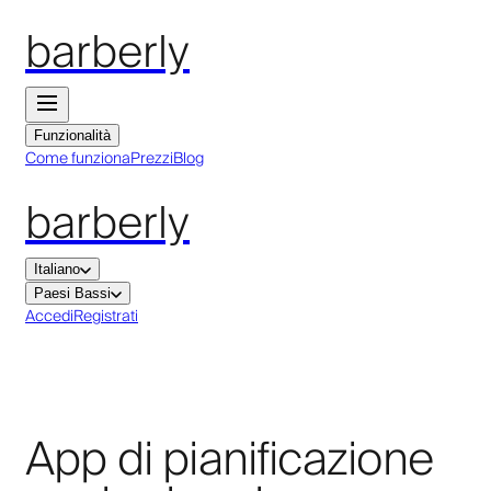
barberly
Funzionalità
Come funziona
Prezzi
Blog
barberly
Italiano
Paesi Bassi
Accedi
Registrati
App di pianificazione