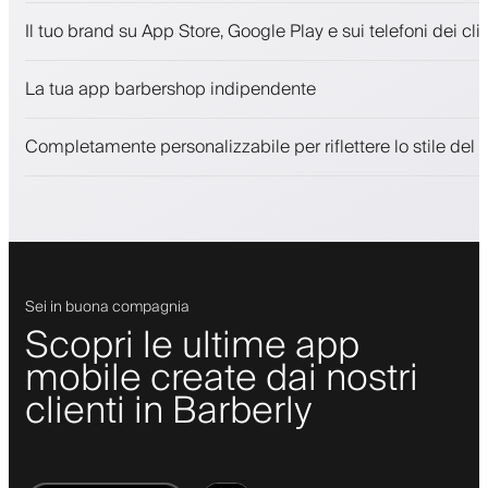
Appuntamenti e lista d'attesa
Il tuo brand su App Store, Google Play e sui telefoni dei clie
Pagamenti, deposito cauzionale
Vendi prodotti di bellezza
La tua app barbershop indipendente
Coinvolgi i clienti con un programma fedeltà
Notifiche push, SMS ed email
Completamente personalizzabile per riflettere lo stile del 
Sei in buona compagnia
Scopri le ultime app
mobile create dai nostri
clienti in Barberly