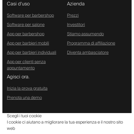
Casi d'uso
Azienda
Software per barbershop
Prezzi
Software per salone
Investitori
App per barbershop
Stiamo assumendo
App per barbieri mobili
Programma di affiliazione
App per barbieri individuali
Diventa ambasciatore
App per clienti senza
appuntamento
Agisci ora.
Inizia la prova gratuita
Prenota una demo
Scegli i tuoi cookie
I cookie ci aiutano a migliorare la tua esperienza e il nostro sito
web