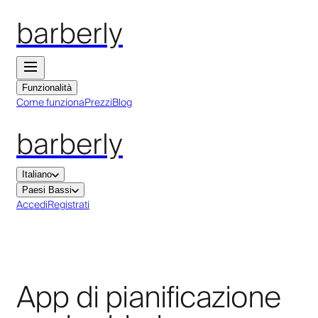
barberly
Funzionalità
Come funziona
Prezzi
Blog
barberly
Italiano
Paesi Bassi
Accedi
Registrati
App di pianificazione