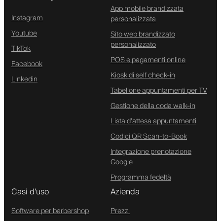
App mobile brandizzata
Instagram
personalizzata
Youtube
Sito web brandizzato
personalizzato
TikTok
POS e pagamenti online
Facebook
Kiosk di self check-in
Linkedin
Tabellone appuntamenti per TV
Gestione della coda walk-in
Lista d'attesa appuntamenti
Codici QR Scan-to-Book
Integrazione prenotazione
Google
Programma fedeltà
Casi d'uso
Azienda
Software per barbershop
Prezzi