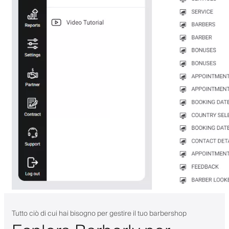
Tutto ciò di cui hai bisogno per gestire il tuo barbershop