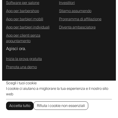
Software per salone
Investitori
App per barbershop
Stiamo assumendo
App per barbieri mobili
Programma di affiliazione
App per barbieri individuali
Diventa ambasciatore
App per clienti senza
appuntamento
Agisci ora.
Inizia la prova gratuita
Prenota una demo
Scegli i tuoi cookie
I cookie ci aiutano a migliorare la tua esperienza e il nostro sito
web
Accetta tutto
Rifiuta i cookie non essenziali