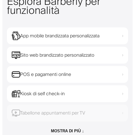
Esplora Barberly per
funzionalità
App mobile brandizzata personalizzata
›
Sito web brandizzato personalizzato
›
POS e pagamenti online
›
Kiosk di self check-in
›
Tabellone appuntamenti per TV
›
MOSTRA DI PIÙ ↓