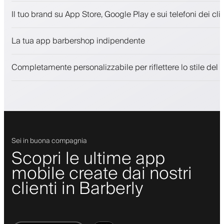
Appuntamenti e lista d'attesa
Il tuo brand su App Store, Google Play e sui telefoni dei clie
Pagamenti, deposito cauzionale
Vendi prodotti di bellezza
La tua app barbershop indipendente
Coinvolgi i clienti con un programma fedeltà
Notifiche push, SMS ed email
Completamente personalizzabile per riflettere lo stile del 
Sei in buona compagnia
Scopri le ultime app
mobile create dai nostri
clienti in Barberly