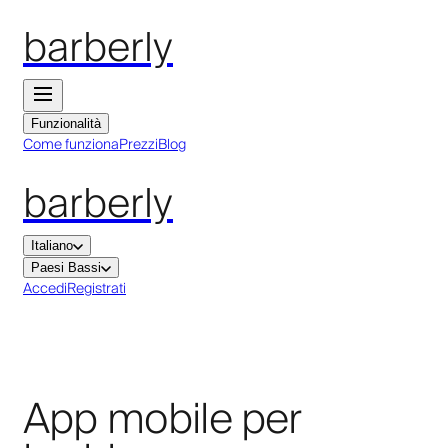
barberly
Funzionalità
Come funziona
Prezzi
Blog
barberly
Italiano
Paesi Bassi
Accedi
Registrati
App mobile per