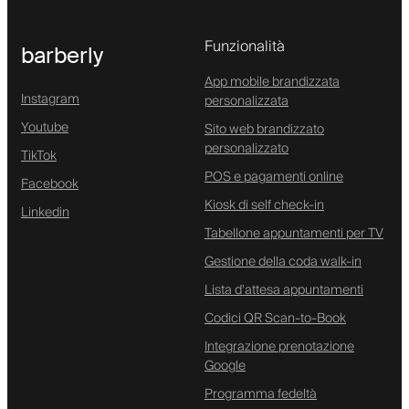
Funzionalità
barberly
App mobile brandizzata
Instagram
personalizzata
Youtube
Sito web brandizzato
personalizzato
TikTok
POS e pagamenti online
Facebook
Kiosk di self check-in
Linkedin
Tabellone appuntamenti per TV
Gestione della coda walk-in
Lista d'attesa appuntamenti
Codici QR Scan-to-Book
Integrazione prenotazione
Google
Programma fedeltà