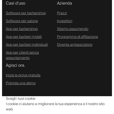
Casi d'uso
Azienda
Software per barbershop
Prezzi
Software per salone
Investitori
App per barbershop
Stiamo assumendo
App per barbieri mobili
Programma di affiliazione
App per barbieri individuali
Diventa ambasciatore
App per clienti senza
appuntamento
Agisci ora.
Inizia la prova gratuita
Prenota una demo
Scegli i tuoi cookie
I cookie ci aiutano a migliorare la tua esperienza e il nostro sito
web