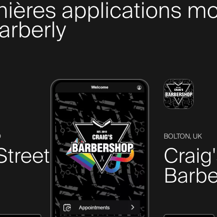
nières applications mo
arberly
D
BOLTON, UK
Street
Craig
Barbe