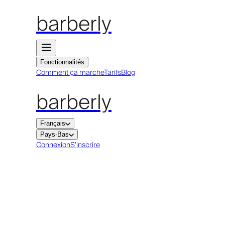
barberly
Fonctionnalités
Comment ça marche
Tarifs
Blog
barberly
Français
Pays-Bas
Connexion
S'inscrire