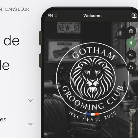
NT DANS LEUR
e de
de
les
fidélité