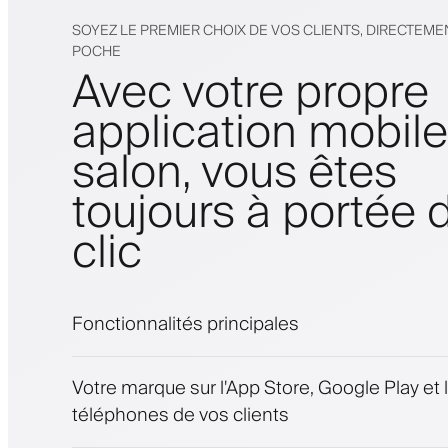
SOYEZ LE PREMIER CHOIX DE VOS CLIENTS, DIRECTEME
POCHE
Avec votre propre
application mobil
salon, vous êtes
toujours à portée 
clic
Fonctionnalités principales
Rendez-vous et liste d'attente
Votre marque sur l'App Store, Google Play et 
Paiements, caution
téléphones de vos clients
Vendez des produits de beauté
Fidélisez les clients avec un programme de 