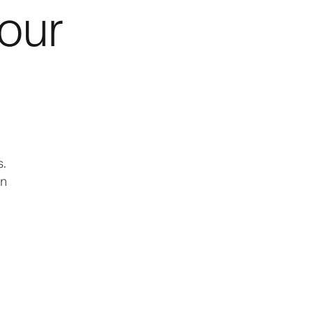
our
s.
on