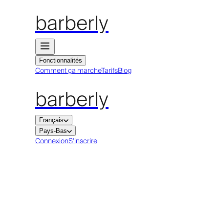
barberly
Fonctionnalités
Comment ça marche
Tarifs
Blog
barberly
Français
Pays-Bas
Connexion
S'inscrire