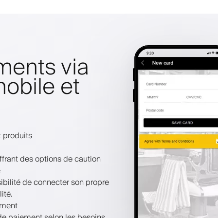
ments via
mobile et
 produits
ffrant des options de caution
e
bilité de connecter son propre
ité.
ement
 de paiement selon les besoins