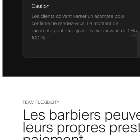
Caution
Les clients doivent verser un acompte pour
confirmer le rendez-vous. Le montant de
l'acompte peut être ajusté. La valeur varie de 1 % à
100 %.
TEAM FLEXIBILITY
Les barbiers peuve
leurs propres pres