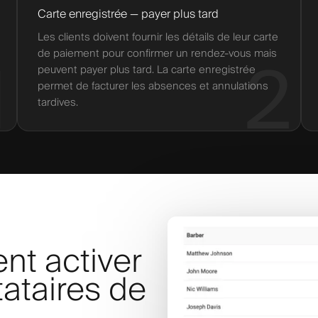
Carte enregistrée — payer plus tard
Les clients doivent fournir les détails de leur carte
de paiement pour confirmer un rendez-vous mais
1
2
peuvent payer plus tard. La carte enregistrée
permet de facturer les absences et annulations
tardives.
nt activer
tataires de