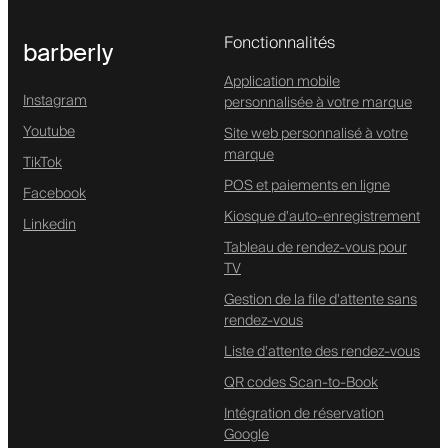
Fonctionnalités
barberly
Application mobile
Instagram
personnalisée à votre marque
Youtube
Site web personnalisé à votre
marque
TikTok
POS et paiements en ligne
Facebook
Kiosque d'auto-enregistrement
Linkedin
Tableau de rendez-vous pour
TV
Gestion de la file d'attente sans
rendez-vous
Liste d'attente des rendez-vous
QR codes Scan-to-Book
Intégration de réservation
Google