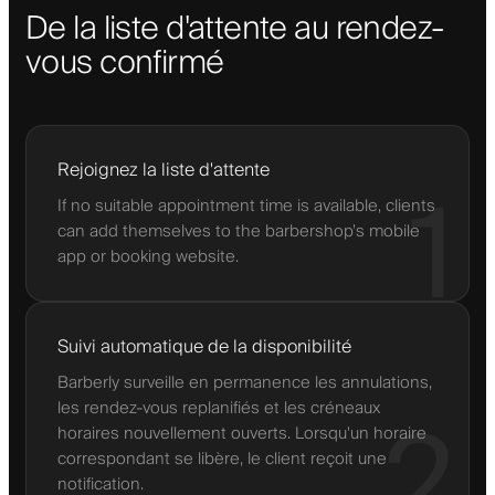
De la liste d'attente au rendez-
vous confirmé
Rejoignez la liste d'attente
1
If no suitable appointment time is available, clients
can add themselves to the barbershop’s mobile
app or booking website.
Suivi automatique de la disponibilité
Barberly surveille en permanence les annulations,
les rendez-vous replanifiés et les créneaux
2
horaires nouvellement ouverts. Lorsqu'un horaire
correspondant se libère, le client reçoit une
notification.