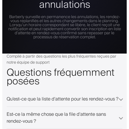
annulations
Barberly surveille en permanence les annulations, les rendez-
vous replanifiés et les autres changements dans le planning.
Lorsqu'un horaire correspondant se libère, le client reçoit une
notification et peut rapidement convertir son inscription en liste
d'attente en rendez-vous confirmé sans repasser par le
processus de réservation complet.
Compilé à partir des questions les plus fréquentes reçues par
notre équipe de support
Questions fréquemment
posées
Qu'est-ce que la liste d'attente pour les rendez-vous ?
Est-ce la même chose que la file d'attente sans
rendez-vous ?