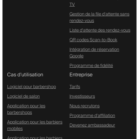
TV
Gestion de la file d'attente sans
rendez-vous
Liste d'attente des rendez-vous
QR codes Scan-to-Book
Intégration de réservation
Google
Programme de fidélité
Cas d'utilisation
Entreprise
Logiciel pour barbershop
Tarifs
Logiciel de salon
Investisseurs
Application pour les
Nous recrutons
barbershops
Programme d'affiliation
Application pour les barbiers
Devenez ambassadeur
mobiles
Application pour les barbiers