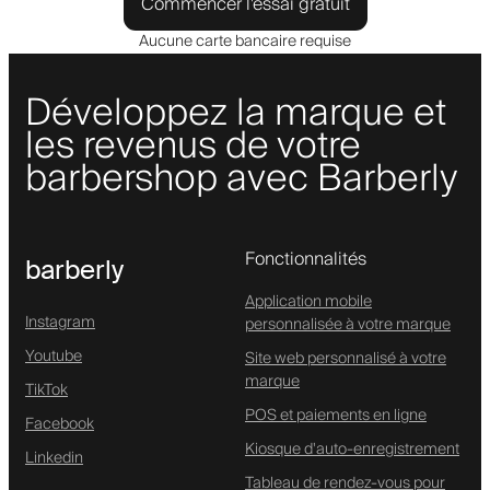
Commencer l'essai gratuit
Aucune carte bancaire requise
Développez la marque et
les revenus de votre
barbershop avec Barberly
Fonctionnalités
barberly
Application mobile
Instagram
personnalisée à votre marque
Youtube
Site web personnalisé à votre
marque
TikTok
POS et paiements en ligne
Facebook
Kiosque d'auto-enregistrement
Linkedin
Tableau de rendez-vous pour