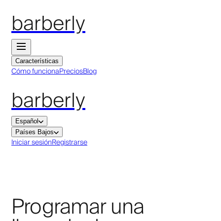
barberly
Características
Cómo funciona
Precios
Blog
barberly
Español
Países Bajos
Iniciar sesión
Registrarse
Programar una