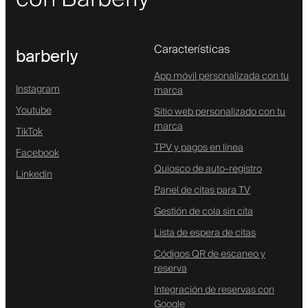
Características
barberly
App móvil personalizada con tu
Instagram
marca
Youtube
Sitio web personalizado con tu
marca
TikTok
TPV y pagos en línea
Facebook
Quiosco de auto-registro
Linkedin
Panel de citas para TV
Gestión de cola sin cita
Lista de espera de citas
Códigos QR de escaneo y
reserva
Integración de reservas con
Google