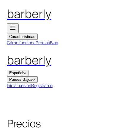
barberly
Características
Cómo funciona
Precios
Blog
barberly
Español
Países Bajos
Iniciar sesión
Registrarse
Precios