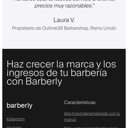
precios muy razonables.
”
Laura V.
Propietario de Outline39 Barbershop, Reino Unido
Haz crecer la marca y los
ingresos de tu barbería
con Barberly
Características
barberly
App móvil personalizada con tu
Instagram
marca
Youtube