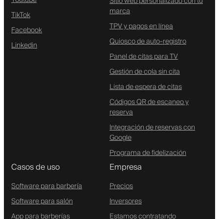
Sitio web personalizado con tu
marca
TikTok
TPV y pagos en línea
Facebook
Quiosco de auto-registro
Linkedin
Panel de citas para TV
Gestión de cola sin cita
Lista de espera de citas
Códigos QR de escaneo y
reserva
Integración de reservas con
Google
Programa de fidelización
Casos de uso
Empresa
Software para barbería
Precios
Software para salón
Inversores
App para barberías
Estamos contratando