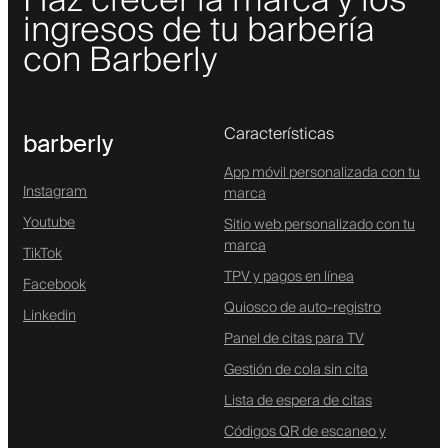
Haz crecer la marca y los
ingresos de tu barbería
con Barberly
Características
barberly
App móvil personalizada con tu
Instagram
marca
Youtube
Sitio web personalizado con tu
marca
TikTok
TPV y pagos en línea
Facebook
Quiosco de auto-registro
Linkedin
Panel de citas para TV
Gestión de cola sin cita
Lista de espera de citas
Códigos QR de escaneo y