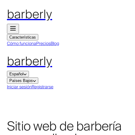
barberly
Características
Cómo funciona
Precios
Blog
barberly
Español
Países Bajos
Iniciar sesión
Registrarse
Sitio web de barbería