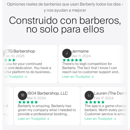
Opiniones reales de barberías que usan Barberly todos los días -
y nos ayudan a mejorar
Construido con barberos,
no solo para ellos
CTG Barbershop
Jermaine
J
C
an 10, 2025
Dec 11, 2024
you for your continued
There's no legit competition for
For 
e and dedication. You have a
Barberly. The fact that I know I can
nothi
ful platform to do business
reach out to customer support and
you 
od spirit. Thank you from
actually get help is a major reason I
with
 Trustpilot →
Leer en Trustpilot →
Leer 
rbershop.
stay. Barberly provides a ton of
barb
value for less than most booking
succe
platforms.
The 
on t
1804 Barbershop, LLC
Lauren (The De
1B
L(
high
Mar 9, 2024
Feb 17, 2024
r when it
Barberly is amazing. Barberly has
The app is a game chan
n
given my company what I needed to
barbers. Worth every pe
een able
provide a professional booking
Customer service is am
experience for my clients. Their
helps with everything o
Leer en Trustpilot →
Leer en Trustpilot →
, and have
team has been exceptional,
they need. Definitely 
ait-list.
responsive, and helpful.