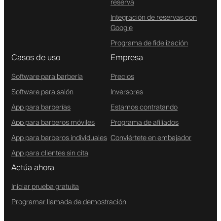
reserva
Integración de reservas con
Google
Programa de fidelización
Casos de uso
Empresa
Software para barbería
Precios
Software para salón
Inversores
App para barberías
Estamos contratando
App para barberos móviles
Programa de afiliados
App para barberos individuales
Conviértete en embajador
App para clientes sin cita
Actúa ahora
Iniciar prueba gratuita
Programar llamada de demostración