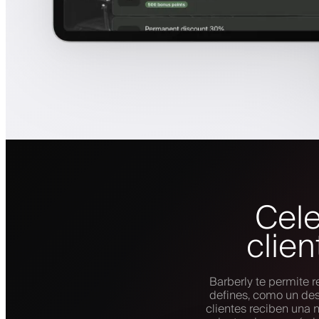
Cele
clie
Barberly te permite
defines, como un desc
clientes reciben una