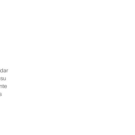
udar
 su
nte
s