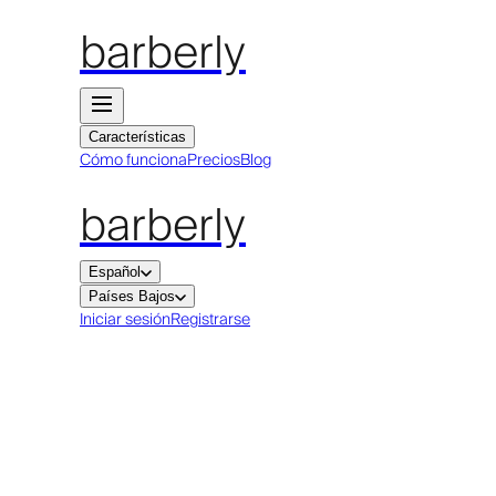
barberly
Características
Cómo funciona
Precios
Blog
barberly
Español
Países Bajos
Iniciar sesión
Registrarse