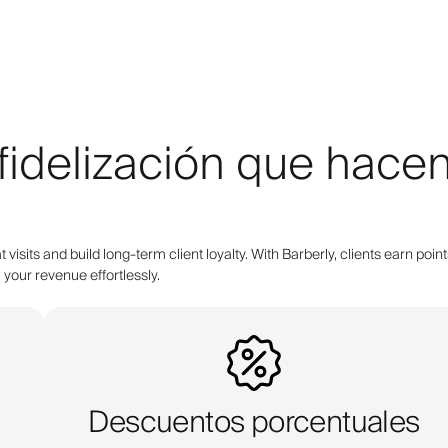
delización que hacen 
 visits and build long-term client loyalty. With Barberly, clients earn 
your revenue effortlessly.
Descuentos porcentuales