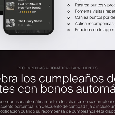
Rastrea puntos y pr
Fomenta visitas repe
Canjea puntos por des
Aplica recompensas d
Funciona en tu app mó
RECOMPENSAS AUTOMÁTICAS PARA CLIENTES
bra los cumpleaños d
ntes con bonos automá
 recompensar automáticamente a los clientes en su cumpleaño
uento porcentual, un descuento de cantidad fija o incluso un 
 notificación cuando su recompensa de cumpleaños está dispo