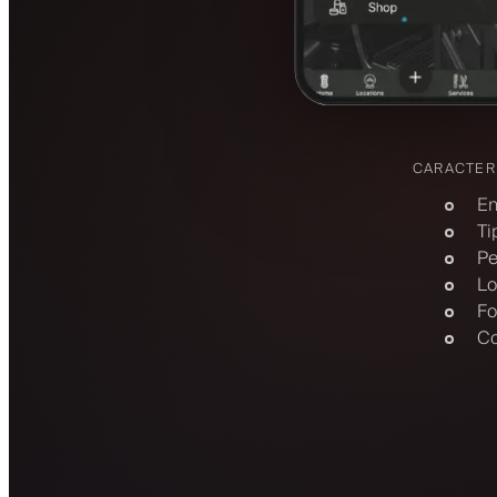
CARACTER
En
Ti
Pe
Lo
Fo
Co