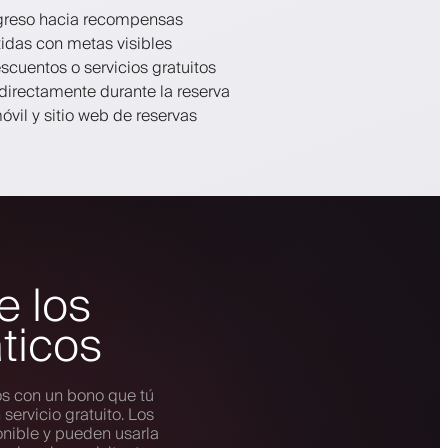
ogreso hacia recompensas
tidas con metas visibles
cuentos o servicios gratuitos
irectamente durante la reserva
vil y sitio web de reservas
e los
ticos
s con un bono que tú
servicio gratuito. Los
nible y pueden usarla