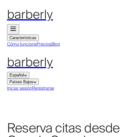
barberly
Características
Cómo funciona
Precios
Blog
barberly
Español
Países Bajos
Iniciar sesión
Registrarse
Reserva citas desde