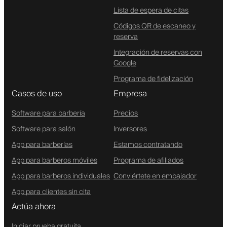
Lista de espera de citas
Códigos QR de escaneo y
reserva
Integración de reservas con
Google
Programa de fidelización
Casos de uso
Empresa
Software para barbería
Precios
Software para salón
Inversores
App para barberías
Estamos contratando
App para barberos móviles
Programa de afiliados
App para barberos individuales
Conviértete en embajador
App para clientes sin cita
Actúa ahora
Iniciar prueba gratuita