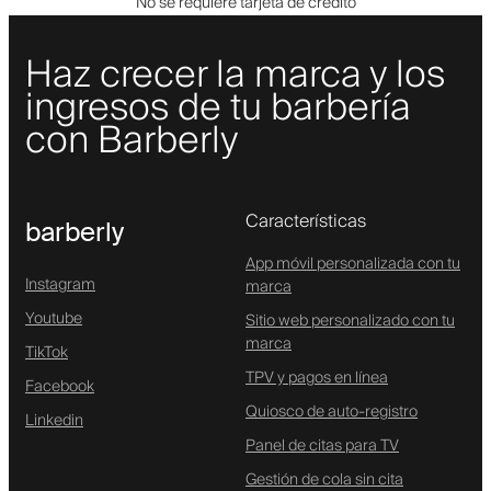
No se requiere tarjeta de crédito
Haz crecer la marca y los
ingresos de tu barbería
con Barberly
Características
barberly
App móvil personalizada con tu
Instagram
marca
Youtube
Sitio web personalizado con tu
marca
TikTok
TPV y pagos en línea
Facebook
Quiosco de auto-registro
Linkedin
Panel de citas para TV
Gestión de cola sin cita