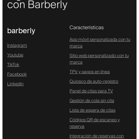
con Barberly
Características
barberly
App móvil personalizada con tu
Instagram
marca
Youtube
Sitio web personalizado con tu
marca
TikTok
TPV y pagos en línea
Facebook
Quiosco de auto-registro
Linkedin
Panel de citas para TV
Gestión de cola sin cita
Lista de espera de citas
Códigos QR de escaneo y
reserva
Integración de reservas con