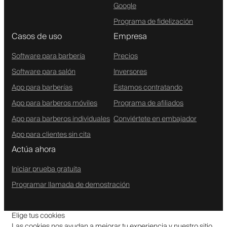
Google
Programa de fidelización
Casos de uso
Empresa
Software para barbería
Precios
Software para salón
Inversores
App para barberías
Estamos contratando
App para barberos móviles
Programa de afiliados
App para barberos individuales
Conviértete en embajador
App para clientes sin cita
Actúa ahora
Iniciar prueba gratuita
Programar llamada de demostración
Elige tus cookies
Las cookies nos ayudan a mejorar tu experiencia y nuestro sitio