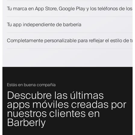
Citas y lista de espera
Tu marca en App Store, Google Play y los teléfonos de los 
Pagos, depósito de seguridad
Vende productos de belleza
Tu app independiente de barbería
Involucra a los clientes con un programa de fidelización
Notificaciones push, SMS y correo electrónico
Completamente personalizable para reflejar el estilo de t
Estás en buena compañía
Descubre las últimas
apps móviles creadas por
nuestros clientes en
Barberly