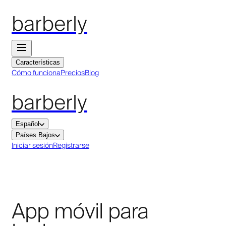
barberly
Características
Cómo funciona
Precios
Blog
barberly
Español
Países Bajos
Iniciar sesión
Registrarse
App móvil para