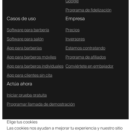
Google
Programa de fidelización
Casos de uso
Empresa
Software para barbería
Precios
Software para salón
Inversores
App para barberías
Estamos contratando
App para barberos móviles
Programa de afiliados
App para barberos individuales
Conviértete en embajador
App para clientes sin cita
Actúa ahora
Iniciar prueba gratuita
Programar llamada de demostración
Elige tus cookies
Las cookies nos ayudan a mejorar tu experiencia y nuestro sitio