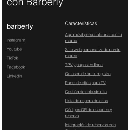
con Barberly
Características
barberly
App móvil personalizada con tu
Instagram
marca
Youtube
Sitio web personalizado con tu
marca
TikTok
TPV y pagos en línea
Facebook
Quiosco de auto-registro
Linkedin
Panel de citas para TV
Gestión de cola sin cita
Lista de espera de citas
Códigos QR de escaneo y
reserva
Integración de reservas con