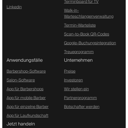
Terminboard für TV
Linkedin
Walk-in-
Warteschlangenverwaltung
Termin-Warteliste
Scan-to-Book QR-Codes
Google-Buchungsintegration
Treueprogramm
Anwendungsfälle
Unternehmen
Barbershop-Software
Preise
Salon-Software
Investoren
App für Barbershops
Wir stellen ein
App für mobile Barber
Partnerprogramm
App für einzelne Barber
Botschafter werden
App für Laufkundschaft
Jetzt handeln