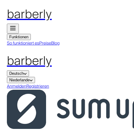
barberly
Funktionen
So funktioniert es
Preise
Blog
barberly
Deutsch
Niederlande
Anmelden
Registrieren