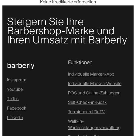
Keine Kreditkarte erforderlich
Steigern Sie Ihre
Barbershop-Marke und
Ihren Umsatz mit Barberly
Funktionen
barberly
Individuelle Marken-App
Instagram
Individuelle Marken-Website
Youtube
POS und Online-Zahlungen
TikTok
Self-Check-in-Kiosk
Facebook
Terminboard für TV
Linkedin
Walk-in-
Warteschlangenverwaltung