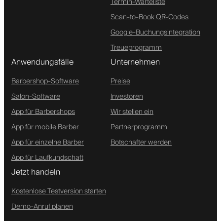
Termin-Warteliste
Scan-to-Book QR-Codes
Google-Buchungsintegration
Treueprogramm
Anwendungsfälle
Unternehmen
Barbershop-Software
Preise
Salon-Software
Investoren
App für Barbershops
Wir stellen ein
App für mobile Barber
Partnerprogramm
App für einzelne Barber
Botschafter werden
App für Laufkundschaft
Jetzt handeln
Kostenlose Testversion starten
Demo-Anruf planen