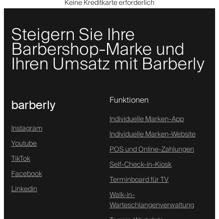
Keine Kreditkarte erforderlich
Steigern Sie Ihre
Barbershop-Marke und
Ihren Umsatz mit Barberly
Funktionen
barberly
Individuelle Marken-App
Instagram
Individuelle Marken-Website
Youtube
POS und Online-Zahlungen
TikTok
Self-Check-in-Kiosk
Facebook
Terminboard für TV
Linkedin
Walk-in-
Warteschlangenverwaltung