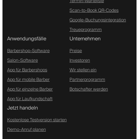
Termin-Warteliste
Scan-to-Book QR-Codes
Google-Buchungsintegration
Treueprogramm
Anwendungsfälle
Unternehmen
Barbershop-Software
Preise
Salon-Software
Investoren
App für Barbershops
Wir stellen ein
App für mobile Barber
Partnerprogramm
App für einzelne Barber
Botschafter werden
App für Laufkundschaft
Jetzt handeln
Kostenlose Testversion starten
Demo-Anruf planen