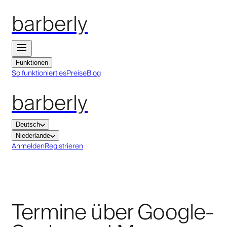
barberly
Funktionen
So funktioniert es
Preise
Blog
barberly
Deutsch
Niederlande
Anmelden
Registrieren
Termine über Google-